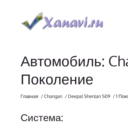
Автомобиль: Cha
Поколение
Главная
/
Changan
/
Deepal Shenlan S09
/
1 Пок
Система: