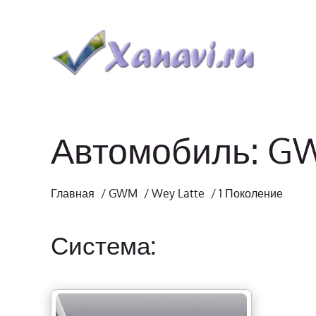
Автомобиль: GW
Главная
/
GWM
/
Wey Latte
/
1 Поколение
Система: