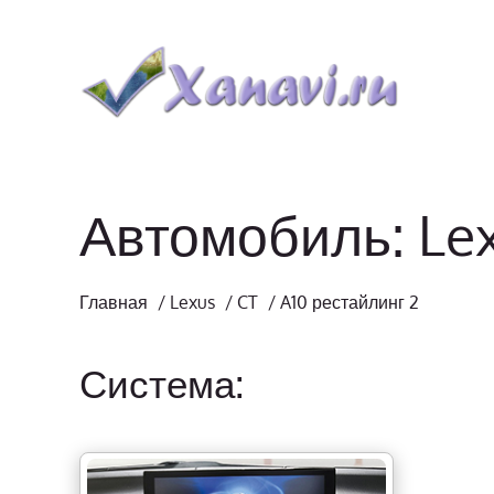
Автомобиль: Lex
Главная
/
Lexus
/
CT
/
A10 рестайлинг 2
Система: