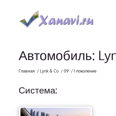
Автомобиль: Lyn
Главная
/
Lynk & Co
/
09
/
1 поколение
Система: