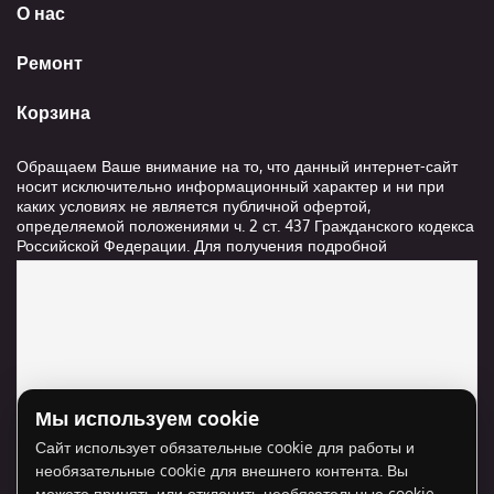
О нас
Ремонт
Корзина
Обращаем Ваше внимание на то, что данный интернет-сайт
носит исключительно информационный характер и ни при
каких условиях не является публичной офертой,
определяемой положениями ч. 2 ст. 437 Гражданского кодекса
Российской Федерации. Для получения подробной
информации о стоимости и сроках выполнения услуг,
пожалуйста, обращайтесь к сотрудникам компании ООО
"Ксанави.ру"
Мы используем cookie
Для отображения карты нужно разрешить
Сайт использует обязательные cookie для работы и
использование cookie для внешнего контента.
необязательные cookie для внешнего контента. Вы
Разрешить cookie
можете принять или отклонить необязательные cookie.