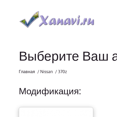
Выберите Ваш 
Главная
/
Nissan
/
370z
Модификация: