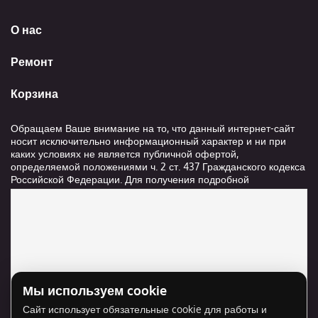
О нас
Ремонт
Корзина
Обращаем Ваше внимание на то, что данный интернет-сайт
носит исключительно информационный характер и ни при
каких условиях не является публичной офертой,
определяемой положениями ч. 2 ст. 437 Гражданского кодекса
Российской Федерации. Для получения подробной
информации о стоимости и сроках выполнения услуг,
пожалуйста, обращайтесь к сотрудникам компании ООО
"Ксанави.ру"
Мы используем cookie
Для отображения карты нужно разрешить
Сайт использует обязательные cookie для работы и
использование cookie для внешнего контента.