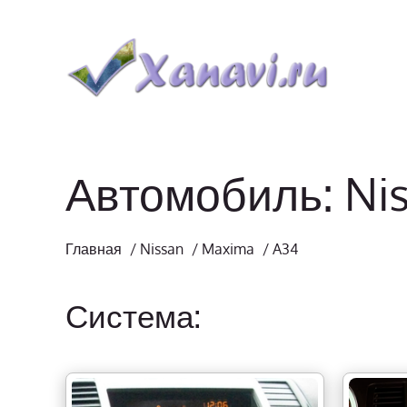
Автомобиль: Ni
Главная
/
Nissan
/
Maxima
/
A34
Система: