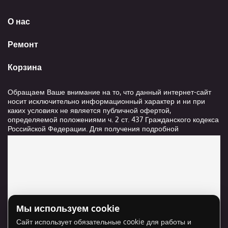
О нас
Ремонт
Корзина
Обращаем Ваше внимание на то, что данный интернет-сайт
носит исключительно информационный характер и ни при
каких условиях не является публичной офертой,
определяемой положениями ч. 2 ст. 437 Гражданского кодекса
Российской Федерации. Для получения подробной
информации о стоимости и сроках выполнения услуг,
пожалуйста, обращайтесь к сотрудникам компании ООО
"Ксанави.ру"
Мы используем cookie
Для отображения карты нужно разрешить
Сайт использует обязательные cookie для работы и
использование cookie для внешнего контента.