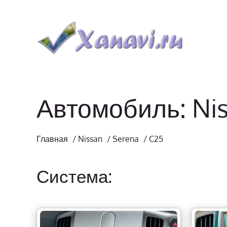
Автомобиль: Ni
Главная
/
Nissan
/
Serena
/
C25
Система: