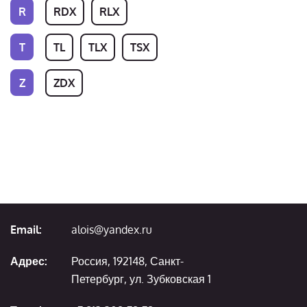
R
RDX
RLX
T
TL
TLX
TSX
Z
ZDX
Email:
alois@yandex.ru
Адрес:
Россия, 192148, Санкт-
Петербург, ул. Зубковская 1