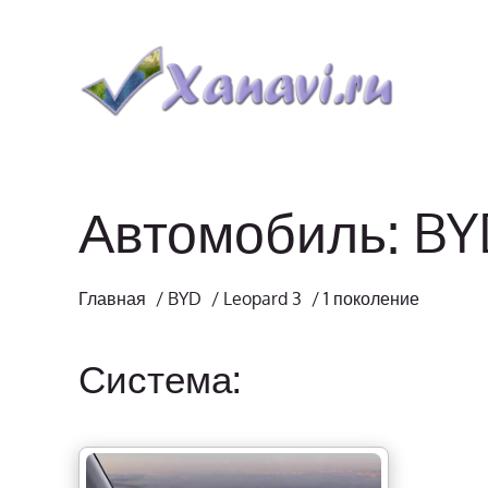
Автомобиль: BYD
Главная
/
BYD
/
Leopard 3
/
1 поколение
Система: