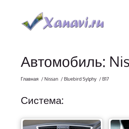
Автомобиль: Nis
Главная
/
Nissan
/
Bluebird Sylphy
/
B17
Система: