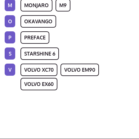
M
MONJARO
M9
O
OKAVANGO
P
PREFACE
S
STARSHINE 6
V
VOLVO XC70
VOLVO EM90
VOLVO EX60