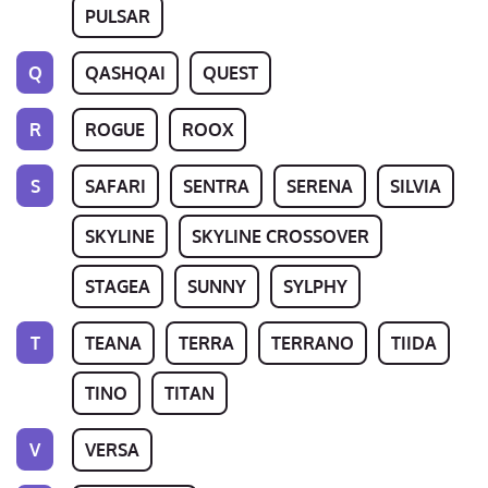
PULSAR
Q
QASHQAI
QUEST
R
ROGUE
ROOX
S
SAFARI
SENTRA
SERENA
SILVIA
SKYLINE
SKYLINE CROSSOVER
STAGEA
SUNNY
SYLPHY
T
TEANA
TERRA
TERRANO
TIIDA
TINO
TITAN
V
VERSA