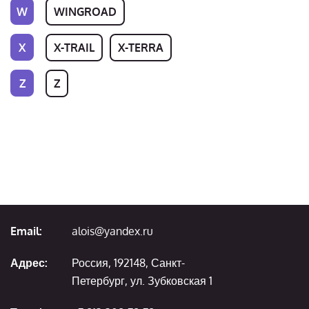
W
WINGROAD
X
X-TRAIL
X-TERRA
Z
Z
Email:
alois@yandex.ru
Адрес:
Россия, 192148, Санкт-
Петербург, ул. Зубковская 1