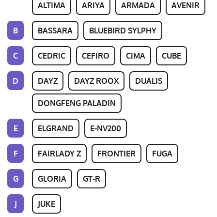
ALTIMA
ARIYA
ARMADA
AVENIR
B
BASSARA
BLUEBIRD SYLPHY
C
CEDRIC
CEFIRO
CIMA
CUBE
D
DAYZ
DAYZ ROOX
DUALIS
DONGFENG PALADIN
E
ELGRAND
E-NV200
F
FAIRLADY Z
FRONTIER
FUGA
G
GLORIA
GT-R
J
JUKE