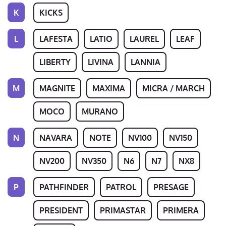
K
KICKS
L
LAFESTA
LATIO
LAUREL
LEAF
LIBERTY
LIVINA
LANNIA
M
MAGNITE
MAXIMA
MICRA / MARCH
MOCO
MURANO
N
NAVARA
NOTE
NV100
NV150
NV200
NV350
N6
N7
NX8
P
PATHFINDER
PATROL
PRESAGE
PRESIDENT
PRIMASTAR
PRIMERA