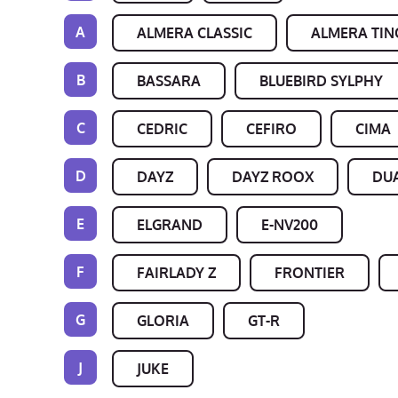
A
ALMERA CLASSIC
ALMERA TIN
B
BASSARA
BLUEBIRD SYLPHY
C
CEDRIC
CEFIRO
CIMA
D
DAYZ
DAYZ ROOX
DUA
E
ELGRAND
E-NV200
F
FAIRLADY Z
FRONTIER
G
GLORIA
GT-R
J
JUKE