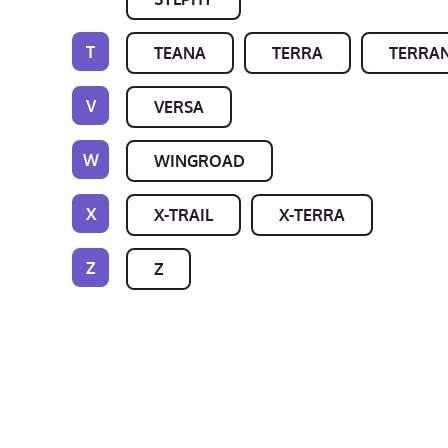
T
TEANA
TERRA
TERRA
V
VERSA
W
WINGROAD
X
X-TRAIL
X-TERRA
Z
Z