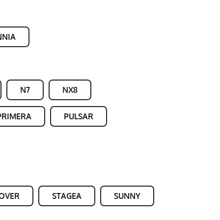
NNIA
N7
NX8
PRIMERA
PULSAR
SOVER
STAGEA
SUNNY