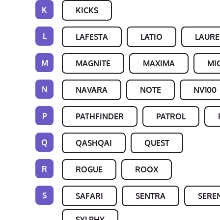
K
KICKS
L
LAFESTA
LATIO
LAURE
M
MAGNITE
MAXIMA
MI
N
NAVARA
NOTE
NV100
P
PATHFINDER
PATROL
Q
QASHQAI
QUEST
R
ROGUE
ROOX
S
SAFARI
SENTRA
SERE
SYLPHY