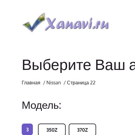
Выберите Ваш 
Главная
/
Nissan
/
Страница 22
Модель:
3
350Z
370Z